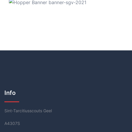
Info
Sint-Tarcitiusscouts Geel
A4307S