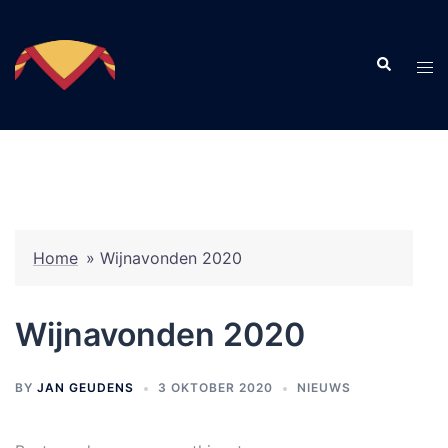
Skip
to
Search
content
Tog
men
Home
»
Wijnavonden 2020
Wijnavonden 2020
BY
JAN GEUDENS
3 OKTOBER 2020
NIEUWS