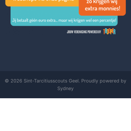
© 2026 Sint-Tarcitiusscouts Geel. Proudly powered by
Sydney