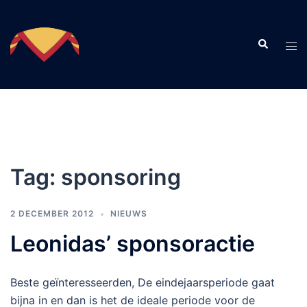
Skip
to
Search
content
Tog
men
Tag:
sponsoring
2 DECEMBER 2012
NIEUWS
Leonidas’ sponsoractie
Beste geïnteresseerden, De eindejaarsperiode gaat
bijna in en dan is het de ideale periode voor de