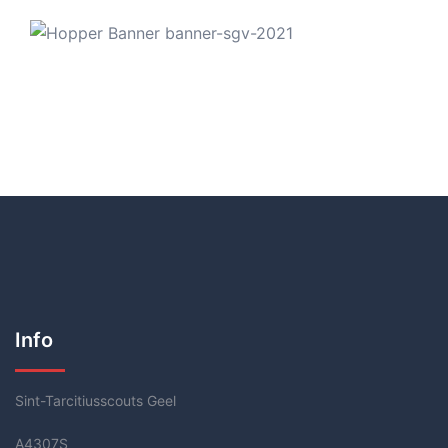
Info
Sint-Tarcitiusscouts Geel
A4307S