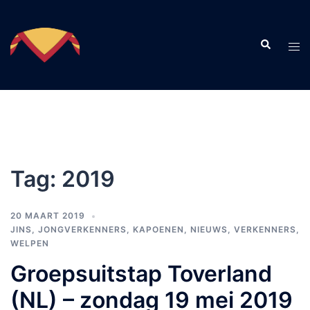
Skip
to
Search
content
Tog
men
Tag:
2019
20 MAART 2019
JINS
,
JONGVERKENNERS
,
KAPOENEN
,
NIEUWS
,
VERKENNERS
,
WELPEN
Groepsuitstap Toverland
(NL) – zondag 19 mei 2019