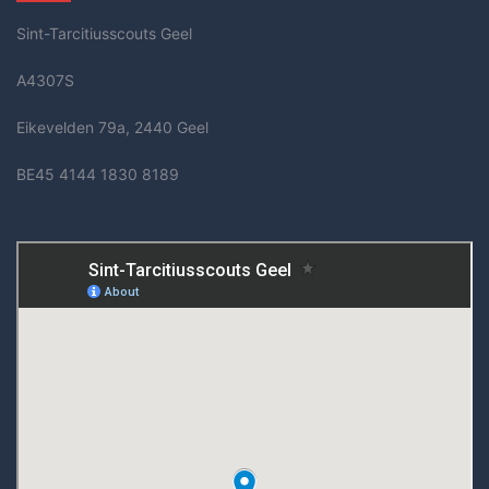
Sint-Tarcitiusscouts Geel
A4307S
Eikevelden 79a, 2440 Geel
BE45 4144 1830 8189